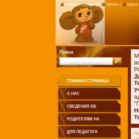
главная страница
|
печать
|
карта
Поиск
М
а
Р
З
ГЛАВНАЯ СТРАНИЦА
Т
У
О НАС
а
"
СВЕДЕНИЯ ОБ
Н
Т
ОБРАЗОВАТЕЛЬНОЙ
РОДИТЕЛЯМ НА
ОРГАНИЗАЦИИ
ЗАМЕТКУ
ДЛЯ ПЕДАГОГА
По
ми