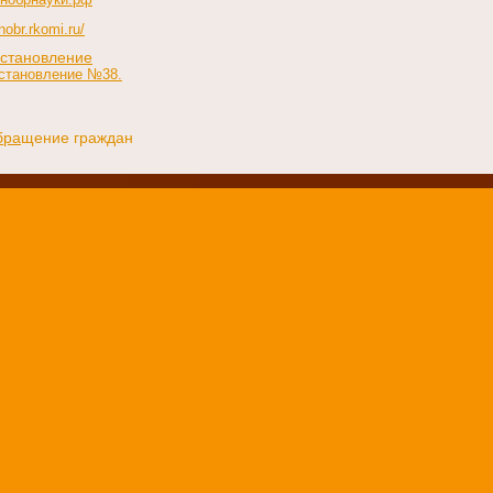
nobr.rkomi.ru/
становле
ние
становление №38.
бра
щение граждан