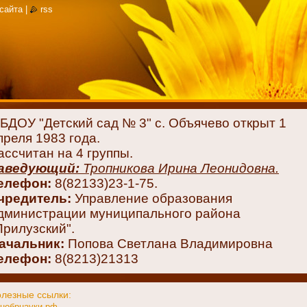
 сайта
|
rss
БДОУ "Детский сад № 3" с. Объячево открыт 1
преля 1983 года.
асcчитан на 4 группы.
аведующий:
Тропникова Ирина Леонидовна.
елефон:
8(82133)23-1-75.
чредитель:
Управление образования
дминистрации муниципального района
Прилузский".
ачальник:
Попова Светлана Владимировна
елефон:
8(8213)21313
лезные ссылки:
нобрнауки.рф