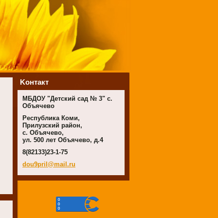
Koнтакт
МБДОУ "Детский сад № 3" с.
Объячево
Республика Коми,
Прилузский район,
с. Объячево,
ул. 500 лет Объячево, д.4
8(82133)23-1-75
dou9pril
@mail.ru