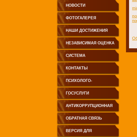
НОВОСТИ
mi
по
ФОТОГАЛЕРЕЯ
по
НАШИ ДОСТИЖЕНИЯ
О
НЕЗАВИСИМАЯ ОЦЕНКА
КАЧЕСТВА
СИСТЕМА
ОБЕСПЕЧЕНИЯ
КОНТАКТЫ
ПСИХОЛОГО-
ПСИХОЛОГО-
ПЕДАГОГИЧЕСКОГО
ПЕДАГОГИЧЕСКОЕ
ГОСУСЛУГИ
СОПРОВОЖДЕНИЯ
СОПРОВОЖДЕНИЕ
АНТИКОРРУПЦИОННАЯ
ОБРАЗОВАТЕЛЬНОГО
ОБРАЗОВАТЕЛЬНОГО
ДЕЯТЕЛЬНОСТЬ В ДОУ
ОБРАТНАЯ СВЯЗЬ
ПРОЦЕССА
ПРОЦЕССА
ВЕРСИЯ ДЛЯ